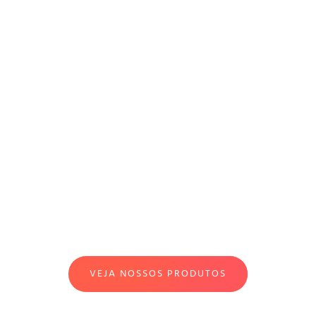
Quer Crescer Conosco?
O único caminho para vencer essa corrida é a
busca pelo constante crescimento da sua
empresa.
VEJA NOSSOS PRODUTOS